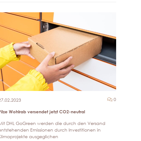
ntare
Kommentar
0
27.02.2023
Pilze Wohlrab versendet jetzt CO2-neutral
Mit DHL GoGreen werden die durch den Versand
entstehenden Emissionen durch Investitionen in
Klimaprojekte ausgeglichen