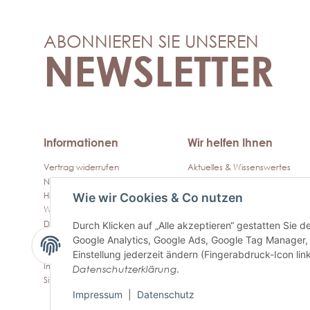
ABONNIEREN SIE UNSEREN
NEWSLETTER
Informationen
Wir helfen Ihnen
Vertrag widerrufen
Aktuelles & Wissenswertes
Newsletter
Kontakt
Hilfe / Support
Häufige Fragen & Antworten
Wie wir Cookies & Co nutzen
Widerrufsrecht
Wissenswertes Vitalpilze
Datenschutz
Getrocknete Pilze
Durch Klicken auf „Alle akzeptieren“ gestatten Sie 
AGB
Vitalpilzextrakt
Google Analytics, Google Ads, Google Tag Manager,
Zahlung und Versand
Vitalpilzpulver
Einstellung jederzeit ändern (Fingerabdruck-Icon link
Impressum
Vitalpilze für Hunde, Katzen
Datenschutzerklärung
.
und Kleintiere
Sitemap
Vitalpilze für Pferde
Impressum
|
Datenschutz