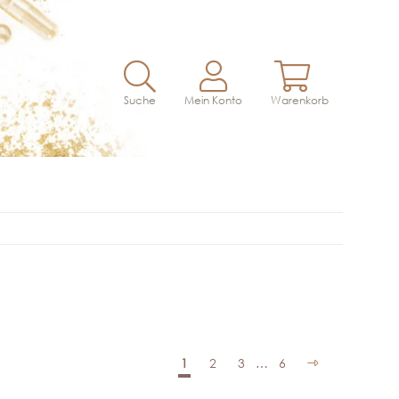
Suche
Mein Konto
Warenkorb
1
2
3
…
6