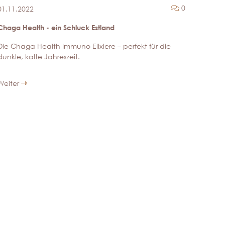
ntare
Kommentar
0
01.11.2022
Chaga Health - ein Schluck Estland
Die Chaga Health Immuno Elixiere – perfekt für die
dunkle, kalte Jahreszeit.
Weiter