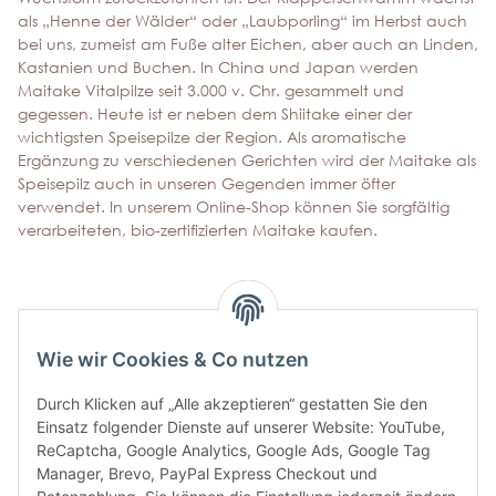
als „Henne der Wälder“ oder „Laubporling“ im Herbst auch
bei uns, zumeist am Fuße alter Eichen, aber auch an Linden,
Kastanien und Buchen. In China und Japan werden
Maitake Vitalpilze seit 3.000 v. Chr. gesammelt und
gegessen. Heute ist er neben dem Shiitake einer der
wichtigsten Speisepilze der Region. Als aromatische
Ergänzung zu verschiedenen Gerichten wird der Maitake als
Speisepilz auch in unseren Gegenden immer öfter
verwendet. In unserem Online-Shop können Sie sorgfältig
verarbeiteten, bio-zertifizierten Maitake kaufen.
Wie wir Cookies & Co nutzen
ABONNIEREN SIE UNSEREN
Durch Klicken auf „Alle akzeptieren“ gestatten Sie den
NEWSLETTER
Einsatz folgender Dienste auf unserer Website: YouTube,
ReCaptcha, Google Analytics, Google Ads, Google Tag
Manager, Brevo, PayPal Express Checkout und