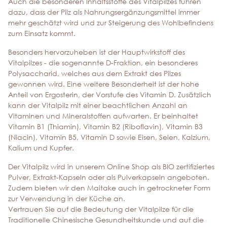
Auch die besonderen Inhaltsstoffe des Vitalpilzes führen
dazu, dass der Pilz als Nahrungsergänzungsmittel immer
mehr geschätzt wird und zur Steigerung des Wohlbefindens
zum Einsatz kommt.
Besonders hervorzuheben ist der Hauptwirkstoff des
Vitalpilzes - die sogenannte D-Fraktion, ein besonderes
Polysaccharid, welches aus dem Extrakt des Pilzes
gewonnen wird. Eine weitere Besonderheit ist der hohe
Anteil von Ergosterin, der Vorstufe des Vitamin D. Zusätzlich
kann der Vitalpilz mit einer beachtlichen Anzahl an
Vitaminen und Mineralstoffen aufwarten. Er beinhaltet
Vitamin B1 (Thiamin), Vitamin B2 (Riboflavin), Vitamin B3
(Niacin), Vitamin B5, Vitamin D sowie Eisen, Selen, Kalzium,
Kalium und Kupfer.
Der Vitalpilz wird in unserem Online Shop als BIO zertifiziertes
Pulver, Extrakt-Kapseln oder als Pulverkapseln angeboten.
Zudem bieten wir den Maitake auch in getrockneter Form
zur Verwendung in der Küche an.
Vertrauen Sie auf die Bedeutung der Vitalpilze für die
Traditionelle Chinesische Gesundheitskunde und auf die