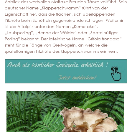
Anblick des wertvollen Maitake Freuden-Tänze vollführt. Sein
deutscher Name „Klapperschwamm” rührt von der
Eigenschaft her, dass die flachen, sich überlappenden
Pilzhüte beim Schütteln gegeneinanderschlagen. Weiterhin
ist der Vitalpilz unter den Namen „Kumotake”,
„Laubporling”, „Henne der Wälder” oder „Spatelhütiger
Porling” bekannt. Der lateinische Name „Grifola frondosa”
steht für die Fänge von Greifvögeln, an welche die
spatelförmigen Pilzhüte des Klapperschwamms erinnern.