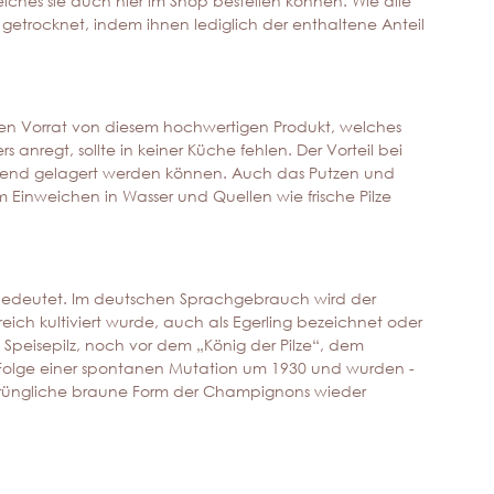
welches sie auch hier im Shop bestellen können. Wie alle
rocknet, indem ihnen lediglich der enthaltene Anteil
nen Vorrat von diesem hochwertigen Produkt, welches
 anregt, sollte in keiner Küche fehlen. Der Vorteil bei
arend gelagert werden können. Auch das Putzen und
em Einweichen in Wasser und Quellen wie frische Pilze
z bedeutet. Im deutschen Sprachgebrauch wird der
eich kultiviert wurde, auch als Egerling bezeichnet oder
 Speisepilz, noch vor dem „König der Pilze“, dem
 Folge einer spontanen Mutation um 1930 und wurden -
ursprüngliche braune Form der Champignons wieder