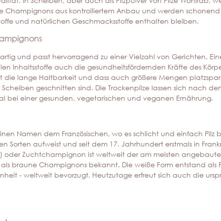
ualität, in Scheiben, aber auch als Pilzpulver von Pilze Wohlrab, 
 Champignons aus kontrolliertem Anbau und werden schonend get
stoffe und natürlichen Geschmacksstoffe enthalten bleiben.
Champignons
rtig und passt hervorragend zu einer Vielzahl von Gerichten. Ei
en Inhaltsstoffe auch die gesundheitsfördernden Kräfte des Körpers
st die lange Haltbarkeit und dass auch größere Mengen platzsp
 in Scheiben geschnitten sind. Die Trockenpilze lassen sich nach d
deal bei einer gesunden, vegetarischen und veganen Ernährung.
einen Namen dem Französischen, wo es schlicht und einfach Pil
n Sorten aufweist und seit dem 17. Jahrhundert erstmals in Frankr
orus) oder Zuchtchampignon ist weltweit der am meisten angebaute
 als braune Champignons bekannt. Die weiße Form entstand als
einheit - weltweit bevorzugt. Heutzutage erfreut sich auch die 