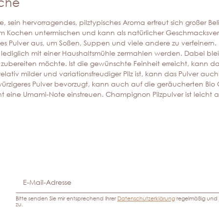
üche
 sein hervorragendes, pilztypisches Aroma erfreut sich großer Bel
eim Kochen untermischen und kann als natürlicher Geschmacksver
des Pulver aus, um Soßen, Suppen und viele andere zu verfeinern. P
en lediglich mit einer Haushaltsmühle zermahlen werden. Dabei b
zubereiten möchte. Ist die gewünschte Feinheit erreicht, kann das
ativ milder und variationsfreudiger Pilz ist, kann das Pulver auc
s, würzigeres Pulver bevorzugt, kann auch auf die geräucherten B
richt eine Umami-Note einstreuen. Champignon Pilzpulver ist leich
Bitte senden Sie mir entsprechend Ihrer
Datenschutzerklärung
regelmäßig und j
zu.