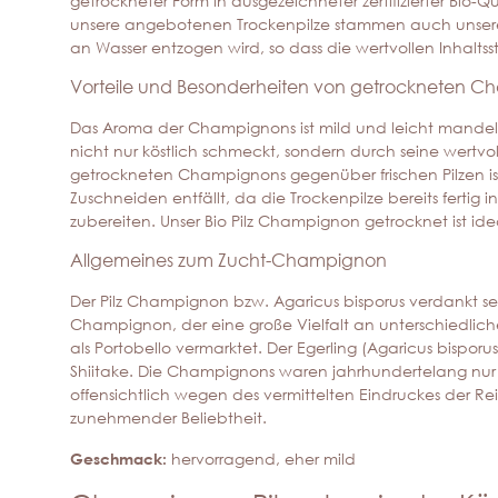
getrockneter Form in ausgezeichneter zertifizierter Bio-Q
unsere angebotenen Trockenpilze stammen auch unsere
an Wasser entzogen wird, so dass die wertvollen Inhalts
Vorteile und Besonderheiten von getrockneten 
Das Aroma der Champignons ist mild und leicht mandela
nicht nur köstlich schmeckt, sondern durch seine wertvoll
getrockneten Champignons gegenüber frischen Pilzen i
Zuschneiden entfällt, da die Trockenpilze bereits fertig
zubereiten. Unser Bio Pilz Champignon getrocknet ist i
Allgemeines zum Zucht-Champignon
Der Pilz Champignon bzw. Agaricus bisporus verdankt s
Champignon, der eine große Vielfalt an unterschiedliche
als Portobello vermarktet. Der Egerling (Agaricus bisp
Shiitake. Die Champignons waren jahrhundertelang nur
offensichtlich wegen des vermittelten Eindruckes der R
zunehmender Beliebtheit.
Geschmack:
hervorragend, eher mild