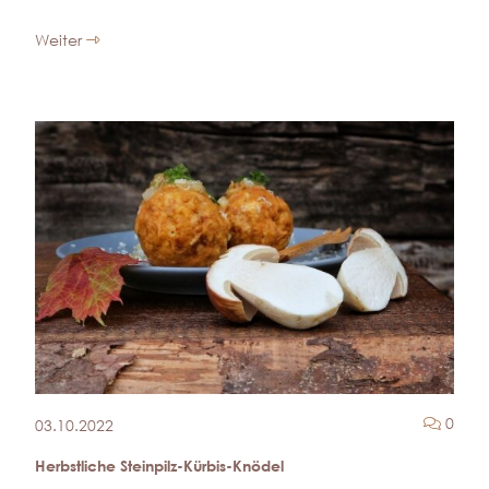
Weiter
Komm
0
03.10.2022
Herbstliche Steinpilz-Kürbis-Knödel