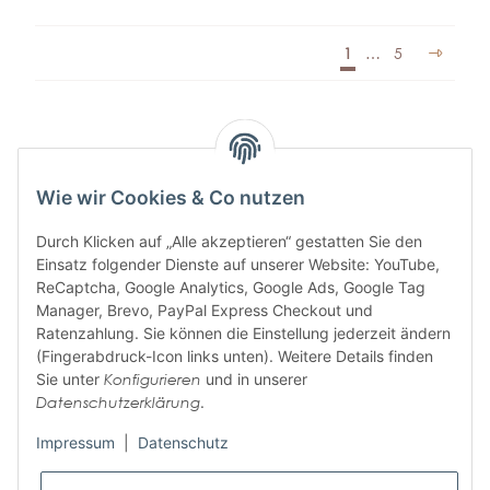
1
…
5
Wie wir Cookies & Co nutzen
ABONNIEREN SIE UNSEREN
Durch Klicken auf „Alle akzeptieren“ gestatten Sie den
NEWSLETTER
Einsatz folgender Dienste auf unserer Website: YouTube,
ReCaptcha, Google Analytics, Google Ads, Google Tag
Manager, Brevo, PayPal Express Checkout und
Ratenzahlung. Sie können die Einstellung jederzeit ändern
Abonnieren
(Fingerabdruck-Icon links unten). Weitere Details finden
Bitte senden Sie mir entsprechend Ihrer
Datenschutzerklärung
regelmäßig und
Sie unter
Konfigurieren
und in unserer
jederzeit widerruflich Informationen zu Ihrem Produktsortiment per E-Mail zu.
Datenschutzerklärung
.
Impressum
|
Datenschutz
Informationen