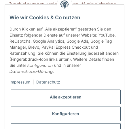
Zucchini zugeben und die Soße ca. 45 min einkochen
lassen. Mit Salz und Pfeffer abschmecken.
Einmachgläser mit heißem Wasser ausspülen und die
Wie wir Cookies & Co nutzen
Bolognese einfüllen. Dunkel und trocken lagern.
Durch Klicken auf „Alle akzeptieren“ gestatten Sie den
Einsatz folgender Dienste auf unserer Website: YouTube,
ReCaptcha, Google Analytics, Google Ads, Google Tag
x
Bitte melden Sie sich an, um einen Kommentar zu
Manager, Brevo, PayPal Express Checkout und
schreiben.
Ratenzahlung. Sie können die Einstellung jederzeit ändern
(Fingerabdruck-Icon links unten). Weitere Details finden
Sie unter
Konfigurieren
und in unserer
Datenschutzerklärung
.
Impressum
|
Datenschutz
ABONNIEREN SIE UNSEREN
Alle akzeptieren
NEWSLETTER
Konfigurieren
Abonnieren