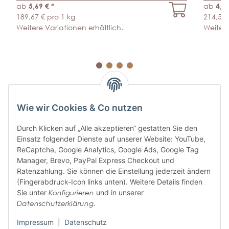
ab
5,69 €
*
ab
4,2
189,67 € pro 1 kg
214,50 
Weitere Variationen erhältlich.
Weitere
Wie wir Cookies & Co nutzen
Durch Klicken auf „Alle akzeptieren“ gestatten Sie den
Einsatz folgender Dienste auf unserer Website: YouTube,
ABONNIEREN SIE UNSEREN
ReCaptcha, Google Analytics, Google Ads, Google Tag
NEWSLETTER
Manager, Brevo, PayPal Express Checkout und
Ratenzahlung. Sie können die Einstellung jederzeit ändern
(Fingerabdruck-Icon links unten). Weitere Details finden
Sie unter
Konfigurieren
und in unserer
Abonnieren
Datenschutzerklärung
.
Bitte senden Sie mir entsprechend Ihrer
Datenschutzerklärung
regelmäßig und
jederzeit widerruflich Informationen zu Ihrem Produktsortiment per E-Mail zu.
Impressum
|
Datenschutz