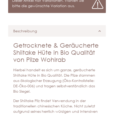
x
Dieser Artikel hat Variationen. Wählen Sie
bitte die gewünschte Variation aus.
Beschreibung
Getrocknete & Geräucherte
Shiitake Hüte in Bio Qualität
von Pilze Wohlrab
Hierbei handelt es sich um ganze, geräucherte
Shiitake Hüte in Bio Qualität. Die Pilze stammen
aus ökologischer Erzeugung (Öko-Kontrollstelle:
DE-Öko-006) und tragen selbstverständlich das
Bio Siegel.
Der Shiitake Pilz findet Verwendung in der
traditionellen chinesischen Küche. Nicht zuletzt
aufgrund seines herrlich würzigen und intensiven