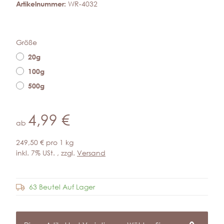
Artikelnummer:
WR-4032
Größe
20g
100g
500g
4,99 €
ab
249,50 € pro 1 kg
inkl. 7% USt. , zzgl.
Versand
63 Beutel Auf Lager
Frage zum Artikel