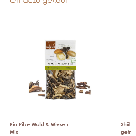
Oft dazu gekauft
Bio Pilze Wald & Wiesen
Shiit
Mix
getro