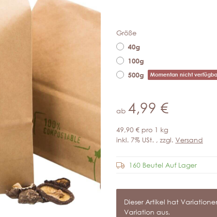
Größe
40g
100g
500g
Momentan nicht verfügba
4,99 €
ab
49,90 € pro 1 kg
inkl. 7% USt. , zzgl.
Versand
160 Beutel Auf Lager
x
Dieser Artikel hat Variatio
Variation aus.