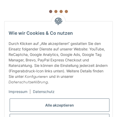
Wie wir Cookies & Co nutzen
Durch Klicken auf „Alle akzeptieren“ gestatten Sie den
Einsatz folgender Dienste auf unserer Website: YouTube,
ABONNIEREN SIE UNSEREN
ReCaptcha, Google Analytics, Google Ads, Google Tag
NEWSLETTER
Manager, Brevo, PayPal Express Checkout und
Ratenzahlung. Sie können die Einstellung jederzeit ändern
(Fingerabdruck-Icon links unten). Weitere Details finden
Sie unter
Konfigurieren
und in unserer
Abonnieren
Datenschutzerklärung
.
Bitte senden Sie mir entsprechend Ihrer
Datenschutzerklärung
regelmäßig und
jederzeit widerruflich Informationen zu Ihrem Produktsortiment per E-Mail zu.
Impressum
|
Datenschutz
Alle akzeptieren
Informationen