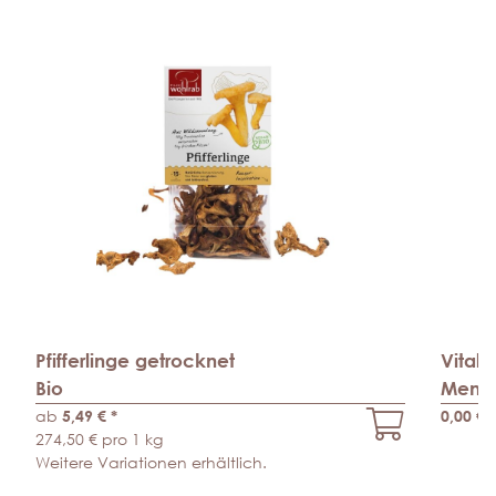
Pfifferlinge getrocknet
Vitalp
Bio
Mens
ab
5,49 €
*
0,00 €
*
274,50 € pro 1 kg
Weitere Variationen erhältlich.