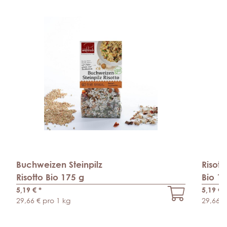
Buchweizen Steinpilz
Risott
Risotto Bio 175 g
Bio 1
5,19 €
*
5,19 €
*
29,66 € pro 1 kg
29,66 €