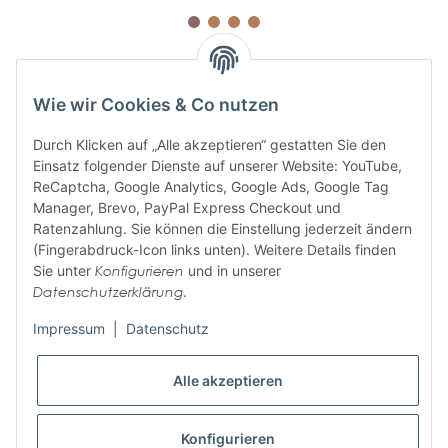
Wie wir Cookies & Co nutzen
Durch Klicken auf „Alle akzeptieren“ gestatten Sie den
Einsatz folgender Dienste auf unserer Website: YouTube,
ABONNIEREN SIE UNSEREN
ReCaptcha, Google Analytics, Google Ads, Google Tag
NEWSLETTER
Manager, Brevo, PayPal Express Checkout und
Ratenzahlung. Sie können die Einstellung jederzeit ändern
(Fingerabdruck-Icon links unten). Weitere Details finden
Sie unter
Konfigurieren
und in unserer
Abonnieren
Datenschutzerklärung
.
Bitte senden Sie mir entsprechend Ihrer
Datenschutzerklärung
regelmäßig und
jederzeit widerruflich Informationen zu Ihrem Produktsortiment per E-Mail zu.
Impressum
|
Datenschutz
Alle akzeptieren
Informationen
Wir helfen Ihnen
Konfigurieren