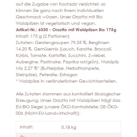
auf die Zugabe von Kochsalz verzichtet, so
können Sie ganz nach Ihrem individuellen
Geschmack würzen. Unser Orzotto mit Bio
Waldpilzen ist vegetarisch und vegan.
Artikel-Nr.: 6030 - Orzotto mit Waldpilzen Bio 175g
Inhalt: 175 g (2 Portionen)
Zutaten: Gerstengraupen 79,55 %, Berglinsen
14,20 %, Gemüsemix (Lauch, Karotte, Broccoli,
Kürbis, Tomate, Kartoffel, Zucchini, Zwiebel,
Aubergine, Pastinake, Paprika rot/grün), Waldpilz
Mix 2,27 %* (Butterpilze, Herbsttrompete,
Steinpilze), Petersilie, Estragon
* Waldpilze in veränderlichen Gewichtsanteilen.
Alle Zutaten stammen aus kontrolliert ökologischer
Erzeugung. Unser Orzotto mit Waldpilzen trägt das
EU-BIO Siegel (unsere ÖKO-Kontrollstelle: DE-ÖKO-
006 (Nicht-EU-Landwirtschaft)).
Inhalt:
0,18 kg