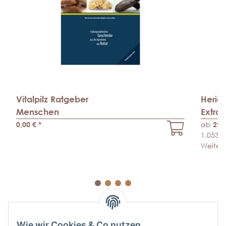
Vitalpilz Ratgeber
Heric
Menschen
Extra
0,00 €
*
ab
29,
1.053,5
Weitere
Wie wir Cookies & Co nutzen