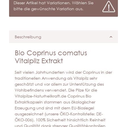
x
Dieser Artikel hat Variationen. Wählen Sie
bitte die gewünschte Variation aus.
Beschreibung
Bio Coprinus comatus
Vitalpilz Extrakt
Seit vielen Jahrhunderten wird der Coprinus in der
traditionellen Anwendung als Vitalpilz sehr
geschätzt und vor allem zur Unterstützung des
Wohlbefindens verwendet. Die Pilze für die
Vitalpilze-Naturheilkraft.de Coprinus Bio
Extraktkapseln stammen aus ökologischer
Erzeugung und sind mit dem EU-Biosiegel
ausgezeichnet (unsere ÖKO-Kontrollstelle: DE-
ÖKO-006). 100% Sicherheit hinsichtlich Reinheit
und Qualität dank strenger Qualitätskontrollen