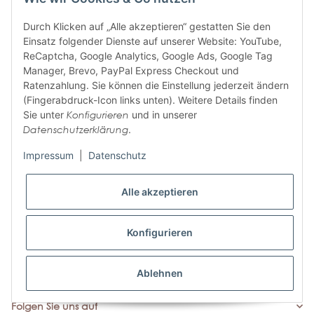
Durch Klicken auf „Alle akzeptieren“ gestatten Sie den
Einsatz folgender Dienste auf unserer Website: YouTube,
ABONNIEREN SIE UNSEREN
ReCaptcha, Google Analytics, Google Ads, Google Tag
NEWSLETTER
Manager, Brevo, PayPal Express Checkout und
Ratenzahlung. Sie können die Einstellung jederzeit ändern
(Fingerabdruck-Icon links unten). Weitere Details finden
Sie unter
Konfigurieren
und in unserer
Abonnieren
Datenschutzerklärung
.
Bitte senden Sie mir entsprechend Ihrer
Datenschutzerklärung
regelmäßig und
jederzeit widerruflich Informationen zu Ihrem Produktsortiment per E-Mail zu.
Impressum
|
Datenschutz
Alle akzeptieren
Informationen
Wir helfen Ihnen
Konfigurieren
Zahlungsarten
Ablehnen
Folgen Sie uns auf