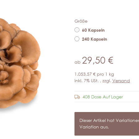
Größe
60 Kapseln
240 Kapseln
29,50 €
ab
1.053,57 € pro 1 kg
inkl. 7% USt. , zzgl.
Versand
408 Dose Auf Lager
x
Dieser Artikel hat Variatio
Variation aus.