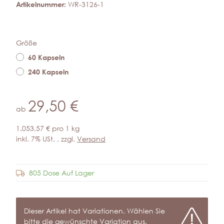
Artikelnummer:
WR-3126-1
Größe
60 Kapseln
240 Kapseln
29,50 €
ab
1.053,57 € pro 1 kg
inkl. 7% USt. , zzgl.
Versand
805 Dose Auf Lager
Frage zum Artikel
x
Dieser Artikel hat Variationen. Wählen Sie
bitte die gewünschte Variation aus.