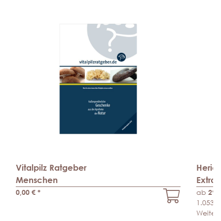
Vitalpilz Ratgeber
Heric
Menschen
Extra
0,00 €
*
ab
29,
1.053,5
Weitere