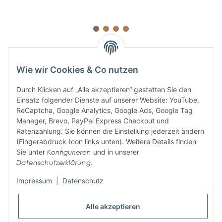
Wie wir Cookies & Co nutzen
Durch Klicken auf „Alle akzeptieren“ gestatten Sie den
Einsatz folgender Dienste auf unserer Website: YouTube,
ABONNIEREN SIE UNSEREN
ReCaptcha, Google Analytics, Google Ads, Google Tag
NEWSLETTER
Manager, Brevo, PayPal Express Checkout und
Ratenzahlung. Sie können die Einstellung jederzeit ändern
(Fingerabdruck-Icon links unten). Weitere Details finden
Sie unter
Konfigurieren
und in unserer
Abonnieren
Datenschutzerklärung
.
Bitte senden Sie mir entsprechend Ihrer
Datenschutzerklärung
regelmäßig und
jederzeit widerruflich Informationen zu Ihrem Produktsortiment per E-Mail zu.
Impressum
|
Datenschutz
Alle akzeptieren
Informationen