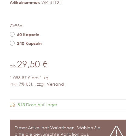
Artikelnummer:
WR-3112-1
Größe
60 Kapseln
240 Kapseln
29,50 €
ab
1.053,57 € pro 1 kg
inkl. 7% USt. , zzgl.
Versand
815 Dose Auf Lager
Frage zum Artikel
x
Dieser Artikel hat Variationen. Wählen Sie
bitte die gewünschte Variation aus.