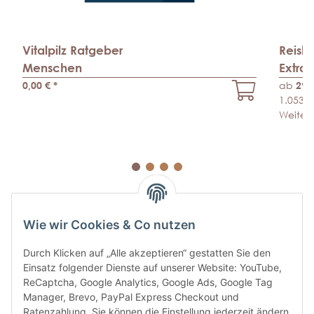
Vitalpilz Ratgeber
Reishi
Menschen
Extra
0,00 €
*
ab
29,
1.053,5
Weitere
Wie wir Cookies & Co nutzen
Durch Klicken auf „Alle akzeptieren“ gestatten Sie den
Einsatz folgender Dienste auf unserer Website: YouTube,
ABONNIEREN SIE UNSEREN
ReCaptcha, Google Analytics, Google Ads, Google Tag
NEWSLETTER
Manager, Brevo, PayPal Express Checkout und
Ratenzahlung. Sie können die Einstellung jederzeit ändern