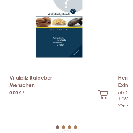
Vitalpilz Ratgeber
Heric
Menschen
Extra
0,00 €
*
ab
29,
1.053,5
Weitere