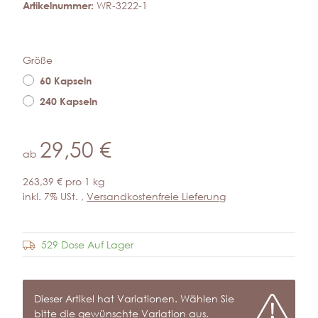
Artikelnummer:
WR-3222-1
Größe
60 Kapseln
240 Kapseln
29,50 €
ab
263,39 € pro 1 kg
inkl. 7% USt. ,
Versandkostenfreie Lieferung
529 Dose Auf Lager
Frage zum Artikel
x
Dieser Artikel hat Variationen. Wählen Sie
bitte die gewünschte Variation aus.