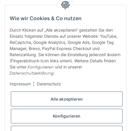
Wie wir Cookies & Co nutzen
Durch Klicken auf „Alle akzeptieren“ gestatten Sie den
Einsatz folgender Dienste auf unserer Website: YouTube,
ABONNIEREN SIE UNSEREN
ReCaptcha, Google Analytics, Google Ads, Google Tag
NEWSLETTER
Manager, Brevo, PayPal Express Checkout und
Ratenzahlung. Sie können die Einstellung jederzeit ändern
(Fingerabdruck-Icon links unten). Weitere Details finden
Sie unter
Konfigurieren
und in unserer
Abonnieren
Datenschutzerklärung
.
Bitte senden Sie mir entsprechend Ihrer
Datenschutzerklärung
regelmäßig und
jederzeit widerruflich Informationen zu Ihrem Produktsortiment per E-Mail zu.
Impressum
|
Datenschutz
Alle akzeptieren
Informationen
Wir helfen Ihnen
Konfigurieren
Zahlungsarten