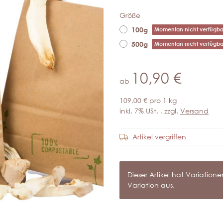
Größe
100g
Momentan nicht verfügba
500g
Momentan nicht verfügba
10,90 €
ab
109,00 € pro 1 kg
inkl. 7% USt. , zzgl.
Versand
Artikel vergriffen
x
Dieser Artikel hat Variatio
Variation aus.