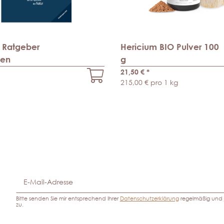
z Ratgeber
Hericium BIO Pulver 100
en
g
21,50 €
*
215,00 € pro 1 kg
Bitte senden Sie mir entsprechend Ihrer
Datenschutzerklärung
regelmäßig und j
zu.