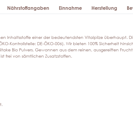
Nährstoffangaben
Einnahme
Herstellung
Be
chen Inhaltsstoffe einer der bedeutendsten Vitalpilze überhaupt. Di
KO-Kontrollstelle: DE-ÖKO-006). Wir bieten 100% Sicherheit hinsic
itake Bio Pulvers. Gewonnen aus dem reinen, ausgereiften Fruchtkö
st frei von sämtlichen Zusatzstoffen.
t.