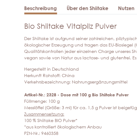
Beschreibung
Über den Shiitake
Nutzen
Bio Shiitake Vitalpilz Pulver
Der Shiitake ist aufgrund seiner zahlreichen, pilztypis
ökologischer Erzeugung und tragen das EU-Biosiegel (Ö
Qualitätskontrollen jeder einzelnen Charge unseres Shi
vegan sowie von Natur aus lactose- und glutenfrei. Es i
Hergestellt in Deutschland
Herkunft Rohstoff: China
Verkehrsbezeichnung: Nahrungsergänzungsmittel
Artikel-Nr.: 2328 - Dose mit 100 g Bio Shiitake Pulver
Füllmenge: 100 g
Messlöffel (Größe: 3 ml) für ca. 1,5 g Pulver ist beigefüg
Zusammensetzung:
100 % Shiitake BIO Pulver*
*aus kontrolliert ökologischem Anbau
PZN-Nr.: 9460358