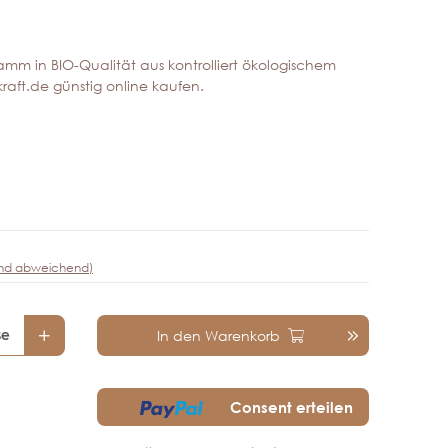
Gramm in BIO-Qualität aus kontrolliert ökologischem
kraft.de günstig online kaufen.
Frage zum Artikel
and abweichend)
se
In den Warenkorb
Consent erteilen