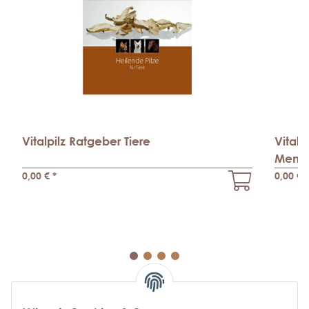
Vitalpilz Ratgeber Tiere
Vitalp
Mens
0,00 €
*
0,00 €
*