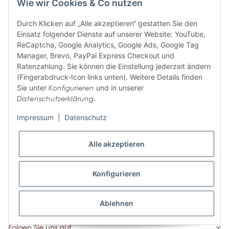
Wie wir Cookies & Co nutzen
Durch Klicken auf „Alle akzeptieren“ gestatten Sie den
Einsatz folgender Dienste auf unserer Website: YouTube,
ABONNIEREN SIE UNSEREN
ReCaptcha, Google Analytics, Google Ads, Google Tag
NEWSLETTER
Manager, Brevo, PayPal Express Checkout und
Ratenzahlung. Sie können die Einstellung jederzeit ändern
(Fingerabdruck-Icon links unten). Weitere Details finden
Sie unter
Konfigurieren
und in unserer
Abonnieren
Datenschutzerklärung
.
Bitte senden Sie mir entsprechend Ihrer
Datenschutzerklärung
regelmäßig und
jederzeit widerruflich Informationen zu Ihrem Produktsortiment per E-Mail zu.
Impressum
|
Datenschutz
Alle akzeptieren
Informationen
Wir helfen Ihnen
Konfigurieren
Zahlungsarten
Ablehnen
Folgen Sie uns auf