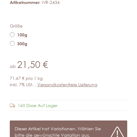
Artikelnummer:
WR-2434
Größe
100g
300g
21,50 €
ab
71,67 € pro 1 kg
inkl. 7% USt. ,
Versandkostenfreie Lieferung
160 Dose Auf Lager
Frage zum Artikel
x
Dieser Artikel hat Variationen. Wählen Sie
bitte die gewünschte Variation aus.