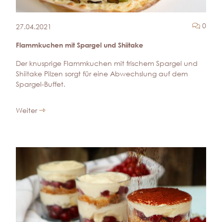
Komm
0
27.04.2021
Flammkuchen mit Spargel und Shiitake
Der knusprige Flammkuchen mit frischem Spargel und
Shiitake Pilzen sorgt für eine Abwechslung auf dem
Spargel-Buffet.
Weiter