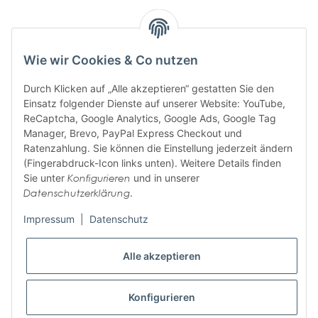
Wie wir Cookies & Co nutzen
ABONNIEREN SIE UNSEREN
Durch Klicken auf „Alle akzeptieren“ gestatten Sie den
NEWSLETTER
Einsatz folgender Dienste auf unserer Website: YouTube,
ReCaptcha, Google Analytics, Google Ads, Google Tag
Manager, Brevo, PayPal Express Checkout und
Ratenzahlung. Sie können die Einstellung jederzeit ändern
Abonnieren
(Fingerabdruck-Icon links unten). Weitere Details finden
Bitte senden Sie mir entsprechend Ihrer
Datenschutzerklärung
regelmäßig und
Sie unter
Konfigurieren
und in unserer
jederzeit widerruflich Informationen zu Ihrem Produktsortiment per E-Mail zu.
Datenschutzerklärung
.
Impressum
|
Datenschutz
Informationen
Alle akzeptieren
Wir helfen Ihnen
Konfigurieren
Zahlungsarten