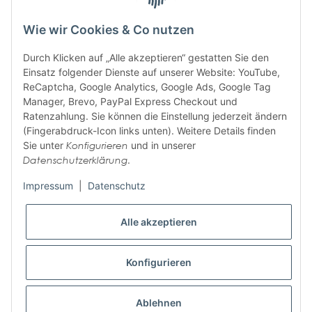
Wie wir Cookies & Co nutzen
ABONNIEREN SIE UNSEREN
Durch Klicken auf „Alle akzeptieren“ gestatten Sie den
NEWSLETTER
Einsatz folgender Dienste auf unserer Website: YouTube,
ReCaptcha, Google Analytics, Google Ads, Google Tag
Manager, Brevo, PayPal Express Checkout und
Ratenzahlung. Sie können die Einstellung jederzeit ändern
Abonnieren
(Fingerabdruck-Icon links unten). Weitere Details finden
Bitte senden Sie mir entsprechend Ihrer
Datenschutzerklärung
regelmäßig und
Sie unter
Konfigurieren
und in unserer
jederzeit widerruflich Informationen zu Ihrem Produktsortiment per E-Mail zu.
Datenschutzerklärung
.
Impressum
|
Datenschutz
Informationen
Alle akzeptieren
Wir helfen Ihnen
Konfigurieren
Zahlungsarten
Folgen Sie uns auf
Ablehnen