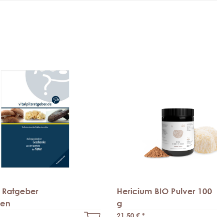
z Ratgeber
Hericium BIO Pulver 100
en
g
21,50 €
*