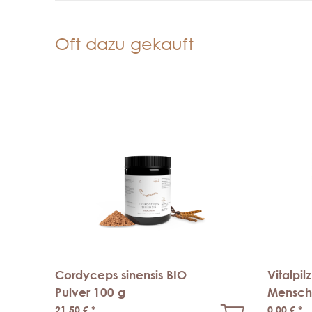
Oft dazu gekauft
Cordyceps sinensis BIO
Vitalpil
Pulver 100 g
Mensch
21,50 €
*
0,00 €
*