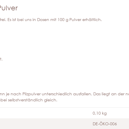
Pulver
ei. Es ist bei uns in Dosen mit 100 g Pulver erhältlich.
t.
n je nach Pilzpulver unterschiedlich ausfallen. Das liegt an der na
i selbstverständlich gleich.
0,10 kg
DE-ÖKO-006