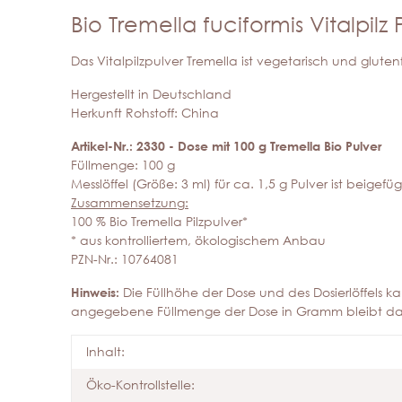
Bio Tremella fuciformis Vitalpilz 
Das Vitalpilzpulver Tremella ist vegetarisch und glutenfr
Hergestellt in Deutschland
Herkunft Rohstoff: China
Artikel-Nr.: 2330 - Dose mit 100 g Tremella Bio Pulver
Füllmenge: 100 g
Messlöffel (Größe: 3 ml) für ca. 1,5 g Pulver ist beigefüg
Zusammensetzung:
100 % Bio Tremella Pilzpulver*
* aus kontrolliertem, ökologischem Anbau
PZN-Nr.: 10764081
Hinweis:
Die Füllhöhe der Dose und des Dosierlöffels kan
angegebene Füllmenge der Dose in Gramm bleibt dabe
Inhalt:
Öko-Kontrollstelle: